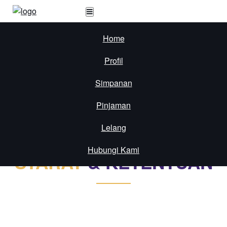
Home
Profil
Ajukan Pinjaman
Simpanan
Pinjaman
Lelang
Hubungi Kami
SYARAT
& KETENTUAN